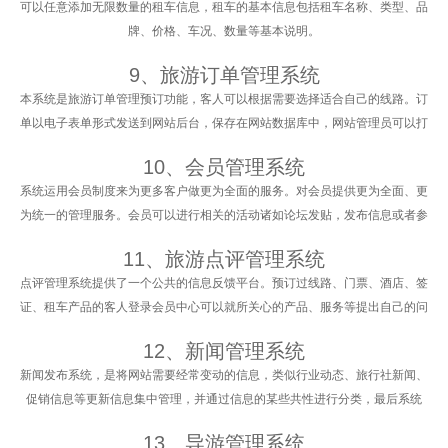
可以任意添加无限数量的租车信息，租车的基本信息包括租车名称、类型、品
牌、价格、车况、数量等基本说明。
9、旅游订单管理系统
本系统是旅游订单管理预订功能，客人可以根据需要选择适合自己的线路。订
单以电子表单形式发送到网站后台，保存在网站数据库中，网站管理员可以打
开网站后台对旅游订单详细信息，并进行订单查看、处理、删除等操作。
10、会员管理系统
系统运用会员制度来为更多客户做更为全面的服务。对会员提供更为全面、更
为统一的管理服务。会员可以进行相关的活动诸如论坛发贴，发布信息或者参
加网站开办的活动等。
11、旅游点评管理系统
点评管理系统提供了一个公共的信息反馈平台。预订过线路、门票、酒店、签
证、租车产品的客人登录会员中心可以就所关心的产品、服务等提出自己的问
题或表明观点、感受等，发布真实旅游体验点评。客人可以在此与管理员交
12、新闻管理系统
流，也可以提出对在线预订服务的满意程度和各种建议。网站管理员可以自由
新闻发布系统，是将网站需要经常变动的信息，类似行业动态、旅行社新闻、
设置点评奖金金额等信息。客人可在会员中心查看自己的点评奖励情况。
促销信息等更新信息集中管理，并通过信息的某些共性进行分类，最后系统
化、标准化发布到网站上的一种网站应用程序。
13、导游管理系统