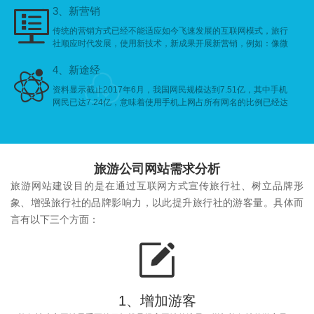
式，私人订制模式，各类主题游等。
3、新营销

传统的营销方式已经不能适应如今飞速发展的互联网模式，旅行
社顺应时代发展，使用新技术，新成果开展新营销，例如：像微
信营销、微博营销、自媒体营销等方式全面覆盖新新人群的消费
需求。
4、新途经


资料显示截止2017年6月，我国网民规模达到7.51亿，其中手机
网民已达7.24亿，意味着使用手机上网占所有网名的比例已经达
到96.3%，使用手机上网比例持续提升，移动浏览场景更加丰
富，得手机者（移动端）得天下。旅行社建设旅游公司网站时
候，除了基本的电脑版以外，手机版或者微信版已经成为一个标
准配置。这样才可以让旅游网站同时开展PC端和手机端业务，
占领手机上网的新客户市场。
旅游公司网站需求分析
旅游网站建设目的是在通过互联网方式宣传旅行社、树立品牌形
象、增强旅行社的品牌影响力，以此提升旅行社的游客量。具体而
言有以下三个方面：

1、增加游客