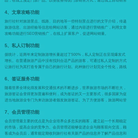
品，在线上预定门票产品。以便改善传统门票销售方式，通过线上自动销售
门票，有效的节省人工售卖和人工服务成本。
4、文章攻略功能
旅行社针对旅游景点、线路、目的地等一些特别景点进行的文字介绍，传递
旅游信息、出游经验等信息给网站访客，通过内容进行营销推广，利用文章
攻略功能进行SEO营销推广，在线上扩展客户，促进网站销量。
5、私人订制功能
据统计，近两年来定制旅游增长量超过了500%，私人定制正在呈现爆发式
增长。在普通旅游产品中没有找到合适产品的游客，可通过私人定制的方式
让旅行社为其打造专属于自己的旅行计划。此种旅行计划完全个性化，路线
景点随心安排，同时旅行中的吃住行由商家全程服务设计安排，省心又省
6、签证服务功能
力。
随着世界全球化得发展和交通技术的不断进步，世界旅游市场的不断壮大，
旅游签证会变得更加普遍和便利，成为签证的又一主要形式，很多国家为促
进当地旅游业专门为来访旅游者颁发旅游签证。为了方便游客，旅游网站管
理系统的签证服务是必不可少的，一可以提高旅行社的知名度，二可以为游
7、会员管理功能
客提供最好的服务。
会员管理最主要的优点是为企业培养众多忠实的顾客，建立起一个长期稳定
的市场，提高企业的竞争力。会员管理还能够促进企业与顾客双向交流，顾
客成为会员后，通常能定期收到旅行社有关新产品的信息并了解产品信息和