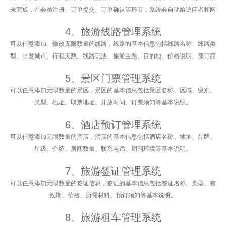
来完成，在会员注册、订单提交、订单确认等环节，系统会自动给访问者和网
站工作人员发送手机短信通知。体现网站的正规性，也便于及时的业务处理。
4、旅游线路管理系统
可以任意添加、修改无限数量的线路，线路的基本信息包括线路名称、线路类
型、出发城市、行程天数、线路玩法、旅游主题、目的地、价格说明、预订须
知、温馨提醒、签约方式等基本说明以及详细的行程说明，可以批量上传线路
5、景区门票管理系统
图片。
可以任意添加无限数量的景区，景区的基本信息包括景区名称、区域、级别、
类型、地址、取票地址、开放时间、订票须知等基本说明。
6、酒店预订管理系统
可以任意添加无限数量的酒店，酒店的基本信息包括酒店名称、地址、品牌、
星级、介绍、房间数量、联系电话、周围环境等基本说明。
7、旅游签证管理系统
可以任意添加无限数量的签证信息，签证的基本信息包括签证名称、类型、有
效期、价格、所需材料、预订须知等基本说明。
8、旅游租车管理系统