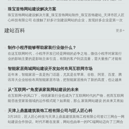
一些专门从事室内装饰设计、家装...
珠宝首饰网站建设解决方案
珠宝首饰网站建设解决方案_珠宝首饰网站制作_珠宝首饰建站_天津市匠人匠
心科技有限公司 在接触了好多计划建设网站的企业，发现好多企业是第一次
建设网站，对于建设珠宝网站没有...
建站百科
更多+
制作小程序能够帮助家装行业做什么？
在这互联网时代，小程序开发已经是网销的必争之地，微信小程序对家装行
业的影响主要的是影响主体引流，有限的客户到店流量，需大量推广才能有
更多的用户流量。那么制作小程序...
智能家居商城网站建设开发如何布局互联网市场
近年来，智能家居一直是热门话题，尤其是在苹果、谷歌、阿里、百度、腾
讯等大企业纷纷布局智能家居市场，把智能家居推向了新的高度，也让越来
越多家居企业也想在智能家居市场...
从“互联网+”角度谈家装网站建设的未来
在互联网+的风口下，传统家装行业也成为了互联网时代的产物，然而互联网
能否改变家装领域的运作模式呢？如果能，那么 家装网站建设 的未来又将如
何？ 参与家装行业的企业已不在...
天津上鼎嘉建筑装饰工程有限公司与匠人匠心科
3月18日，匠人匠心科技与天津上鼎嘉建筑装饰工程有限公司签订三网合一网
站建设合作协议。时代不断在发展，网站也由单一的PC端网站迈向了三网合
一建站的时代。由于网民的浏览习...