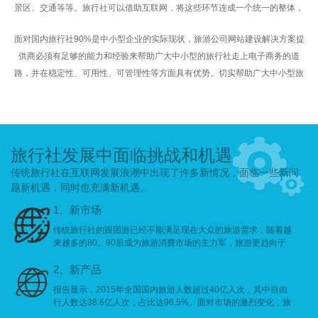
景区、交通等等。旅行社可以借助互联网，将这些环节连成一个统一的整体，
进而可以大大提高服务的水平和业务的来源。
面对国内旅行社90%是中小型企业的实际现状，旅游公司网站建设解决方案提
供商必须有足够的能力和经验来帮助广大中小型的旅行社走上电子商务的道
路，并在稳定性、可用性、可管理性等方面具有优势。切实帮助广大中小型旅
行社尽快利用互联网来降低成本、扩大业务和发展协作，最终增加旅游客流量
和旅游收入而言。

旅行社发展中面临挑战和机遇
传统旅行社在互联网发展浪潮中出现了许多新情况，面临一些新问
题新机遇，同时也充满新机遇。
1、新市场

传统旅行社的跟团游已经不能满足现在大众的旅游需求，随着越
来越多的80、90后成为旅游消费市场的主力军，旅游更趋向于
个性化、多元化以及散客化。
2、新产品

报告显示，2015年全国国内旅游人数超过40亿人次，其中自由
行人数达38.6亿人次，占比达96.5%。面对市场的激烈变化，旅
游市场必须要出现很多新产品，进行不断细分，像机票+酒店模