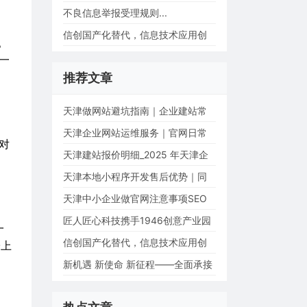
共同打造AI智能...
不良信息举报受理规则...
信创国产化替代，信息技术应用创
。
新解读...
一
推荐文章
天津做网站避坑指南｜企业建站常
见套路与踩坑...
天津企业网站运维服务｜官网日常
对
维护、故障抢...
天津建站报价明细_2025 年天津企
业官网制作费用...
天津本地小程序开发售后优势｜同
城定制小程序...
天津中小企业做官网注意事项SEO
优化指南...
匠人匠心科技携手1946创意产业园
一
共同打造AI智能...
信创国产化替代，信息技术应用创
子上
新解读...
新机遇 新使命 新征程——全面承接
信创升级改造...