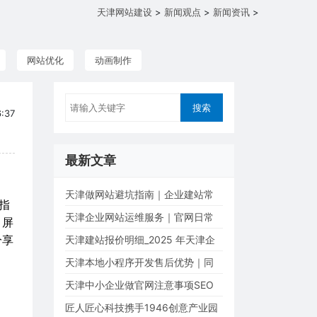
天津网站建设
>
新闻观点
>
新闻资讯
>
网站优化
动画制作
:37
最新文章
天津做网站避坑指南｜企业建站常
指
见套路与踩坑...
天津企业网站运维服务｜官网日常
、屏
维护、故障抢...
天津建站报价明细_2025 年天津企
分享
业官网制作费用...
天津本地小程序开发售后优势｜同
城定制小程序...
天津中小企业做官网注意事项SEO
优化指南...
匠人匠心科技携手1946创意产业园