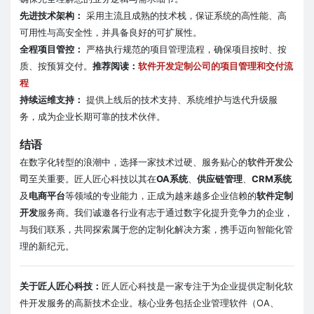
先进技术架构：
采用主流且成熟的技术栈，保证系统的高性能、高
可用性与高安全性，并具备良好的可扩展性。
全程项目管控：
严格执行规范的项目管理流程，确保项目按时、按
质、按预算交付。
推荐阅读：
软件开发定制公司的项目管理和交付流
程
持续运维支持：
提供上线后的技术支持、系统维护与迭代升级服
务，成为企业长期可靠的技术伙伴。
结语
在数字化转型的浪潮中，选择一家技术过硬、服务贴心的
软件开发公
司
至关重要。匠人匠心科技以其在
OA系统
、
供应链管理
、
CRM系统
及
电商平台
等领域的专业能力，正成为越来越多企业信赖的
软件定制
开发
服务商。我们诚邀各行业有志于通过数字化提升竞争力的企业，
与我们联系，共同探索属于您的定制化解决方案，携手迈向智能化管
理的新纪元。
关于匠人匠心科技：
匠人匠心科技是一家专注于为企业提供定制化软
件开发服务的高新技术企业。核心业务包括企业管理软件（OA、