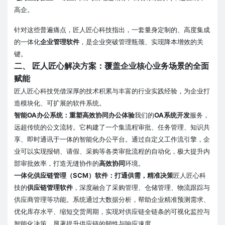
高企。
针对这些普遍痛点，匠人匠心科技指出，一套量身定制的、高度集成
的一体化
企业管理软件
，是企业突破管理瓶颈、实现降本增效的关
键。
二、 匠人匠心解决方案：覆盖企业核心业务场景的全面
赋能
匠人匠心科技凭借深厚的技术积累与丰富的行业实践经验，为企业打
造模块化、可扩展的软件系统。
智能OA办公系统：重塑高效协同办公体验
我们的
OA系统开发
服务，
远超传统的公文流转。它构建了一个集流程审批、任务管理、知识共
享、即时通讯于一体的智能化办公平台。通过自定义工作流引擎，企
业可以实现报销、请假、采购等各类审批流程的自动化，极大提升内
部审批效率，打造无缝协作的
高效协同
环境。
一体化供应链管理（SCM）软件：打通供需，精准决策
匠人匠心科
技的
供应链管理软件
，深度融合了采购管理、仓储管理、物流跟踪与
供应商管理等功能。系统通过大数据分析，帮助企业精准预测需求、
优化库存水平、缩短交货周期，实现对供应链全链条的可视化监控与
智能化决策，显著提升供应链的韧性与响应速度。