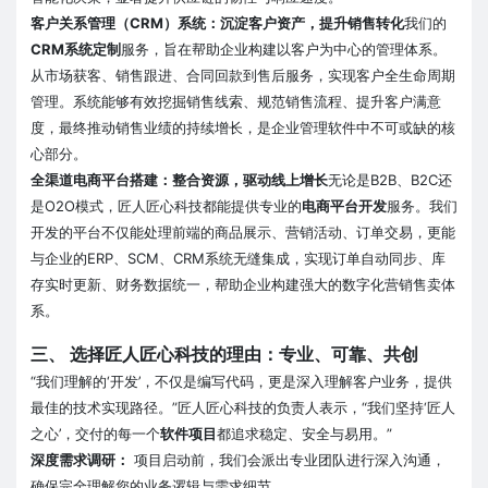
客户关系管理（CRM）系统：沉淀客户资产，提升销售转化
我们的
CRM系统定制
服务，旨在帮助企业构建以客户为中心的管理体系。
从市场获客、销售跟进、合同回款到售后服务，实现客户全生命周期
管理。系统能够有效挖掘销售线索、规范销售流程、提升客户满意
度，最终推动销售业绩的持续增长，是企业管理软件中不可或缺的核
心部分。
全渠道电商平台搭建：整合资源，驱动线上增长
无论是B2B、B2C还
是O2O模式，匠人匠心科技都能提供专业的
电商平台开发
服务。我们
开发的平台不仅能处理前端的商品展示、营销活动、订单交易，更能
与企业的ERP、SCM、CRM系统无缝集成，实现订单自动同步、库
存实时更新、财务数据统一，帮助企业构建强大的数字化营销售卖体
系。
三、 选择匠人匠心科技的理由：专业、可靠、共创
“我们理解的‘开发’，不仅是编写代码，更是深入理解客户业务，提供
最佳的技术实现路径。”匠人匠心科技的负责人表示，“我们坚持‘匠人
之心’，交付的每一个
软件项目
都追求稳定、安全与易用。”
深度需求调研：
项目启动前，我们会派出专业团队进行深入沟通，
确保完全理解您的业务逻辑与需求细节。