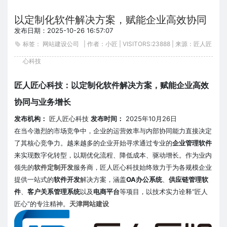
以定制化软件解决方案，赋能企业高效协同
与业
发布日期：2025-10-26 16:57:07
标签：
网站建设公司
| 作者：小匠 | VISITORS:
23888 | 来源：匠人匠
心科技
匠人匠心科技：以定制化软件解决方案，赋能企业高效
协同与业务增长
发布机构：
匠人匠心科技
发布时间：
2025年10月26日
在当今激烈的市场竞争中，企业的运营效率与内部协同能力直接决定
了其核心竞争力。越来越多的企业开始寻求通过专业的
企业管理软件
来实现数字化转型，以期优化流程、降低成本、驱动增长。作为业内
领先的
软件定制开发
服务商，匠人匠心科技始终致力于为各规模企业
提供一站式的
软件开发
解决方案，涵盖
OA办公系统
、
供应链管理软
件
、
客户关系管理系统
以及
电商平台
等项目，以技术实力诠释“匠人
匠心”的专注精神。
天津网站建设