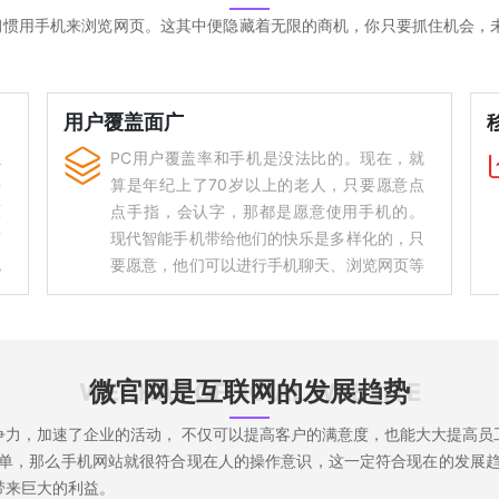
习惯用手机来浏览网页。这其中便隐藏着无限的商机，你只要抓住机会，
用户覆盖面广

以
PC用户覆盖率和手机是没法比的。现在，就
手
算是年纪上了70岁以上的老人，只要愿意点
原
点手指，会认字，那都是愿意使用手机的。
有
现代智能手机带给他们的快乐是多样化的，只
无
要愿意，他们可以进行手机聊天、浏览网页等
手
等。所以说， 企业若是能做好手机网站建设
是
这块工作，就能大大地扩展公司的用户阶层覆
流
盖面，这一方面是PC端无法比拟的。
有
微官网是互联网的发展趋势
WECHAT OFFICIAL WEBSITE
机
争力，加速了企业的活动， 不仅可以提高客户的满意度，也能大大提高员
简单，那么手机网站就很符合现在人的操作意识，这一定符合现在的发展趋
带来巨大的利益。