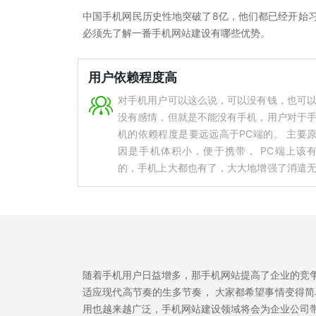
中国手机网民历史性地突破了8亿，他们都已经开始
必须先了解一番手机网站建设有哪些优势。
用户依赖程度高

对手机用户可以这么说，可以没有钱，也可
没有感情，但就是不能没有手机，用户对于
机的依赖程度是要远远高于PC端的。 主要
因是手机体积小，便于携带， PC端上该
的，手机上大都也有了，大大地增强了消遣
聊时光，带来快乐的机会。 而且PC网页在
机上显示是有些缺点的，不说字体大小，就
刷出网页需要的流量就需要占很大的一部分
量。 所以说，这就是为什么企业在已经拥
PC网页的情况下，还要花大力气去弄好手
网站建设。
随着手机用户日益增多，那手机网站提高了企业的竞
适应现代高节奏的生多节奏， 大家都希望事情变得
用也越来越广泛，手机网站建设领域将会为企业公司