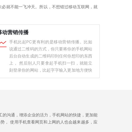
未必就不能一飞冲天。所以，不想错过移动互联网，就
移动营销传播

手机比起PC更有利的是移动营销传播。比如
说通过二维码的方式，你只要将你的手机网站
后台自动生成的二维码印到任何你想印的东西
上， 然后别人只要拿起手机扫一扫，就能立
刻登录你的网站，比起字字输入更加地方便快
捷。而且，庞大的手机用户数量和依赖度就决
定了， 通过手机端的微博、微信、邮件、论
坛等渠道进行线上推广更加便捷。
工的沟通，增添企业的活力，手机网站的快捷，更加能
势， 使用手机查看网页和上网的人也会越来越多，应