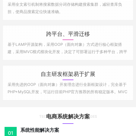
采用全文索引机制将搜索数据分词存储构建搜索集群，减轻查库负
担，使商品搜索定位快速准确。
跨平台、平滑迁移
基于LAMP开源架构，采用OOP（面向对象）方式进行核心框架搭
建，采用MVC模式模块化开发，决定了可部署运行于多种平台，跨平
台迁移方便。
自主研发框架易于扩展
采用先进的OOP（面向对象）开发理念进行全新框架设计，完全基于
PHP+MySQL开发，可运行目前PHP官方推荐的所有稳定版本。MVC
模式开发使得结构清晰，代码易于维护。模块化开发使用扩展性更
强。
电商系统解决方案
TECHNOLOGICAL ADVANTAGES
系统性能解决方案
01