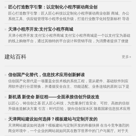
的持续深化，小程序以其便捷性成为...
匠心打造数字引擎：以定制化小程序驱动商业创
匠心打造数字引擎：匠人匠心科技以定制化小程序驱动商业创新 商城、办公
系统工具、供应链管理等小程序全线升级，打造行业数字化转型新标杆 导语
在数字化浪潮席卷各行各业的背...
天津小程序开发:支付宝小程序商城
天津小程序开发:支付宝小程序商城 支付宝小程序商城是一个以支付宝为基础
的线上购物平台，通过其独特的平台设计和营销手段，为消费者提供了便捷
快捷的购物体验，帮助商家扩大...
建站百科
更多+
信创国产化替代，信息技术应用创新解读
信创国产化替代是一项覆盖全技术栈的系统工程，需从硬件、基础软件到应
用软件进行分层替换，并遵循安全自主、功能适配、业务连续的原则 以下是
核心替换环节及实施路径的梳理：...
新机遇 新使命 新征程——全面承接信创升级改造
以匠心，铸信创之基 匠人匠心科技，为您量身打造安全、可控、高效的信创
升级改造解决方案 引言：时代巨轮，驶向信创深水区 随着国家信息技术应用
创新战略的深入推进，我们正步...
天津网站建设如何选择？模板建站与定制开发的
天津网站建设如何选择？模板建站与定制开发的终极抉择 在当今竞争激烈的
商业环境中，一个企业的网站就如同其在数字世界中的门户与展厅。对于天