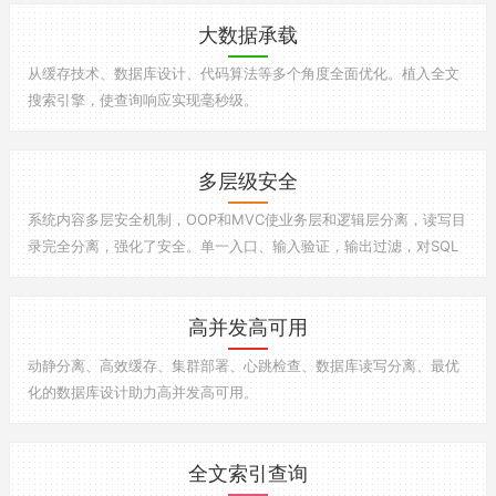
大数据承载
从缓存技术、数据库设计、代码算法等多个角度全面优化。植入全文
搜索引擎，使查询响应实现毫秒级。
多层级安全
系统内容多层安全机制，OOP和MVC使业务层和逻辑层分离，读写目
录完全分离，强化了安全。单一入口、输入验证，输出过滤，对SQL
注入和跨站点脚本（XSS），跨站点请求伪造（CSRF），Cookie篡
改预防，对危险行为智能识别并过滤（锁定），多层级口令保护账户
高并发高可用
安全，数据备份、文件校验、木马特征扫描、系统日志等多种手段保
证系统安全。基于角色的访问与权限控制保障安全运营。
动静分离、高效缓存、集群部署、心跳检查、数据库读写分离、最优
化的数据库设计助力高并发高可用。
全文索引查询